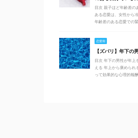
目次 親子ほど年齢差の
ある恋愛は、女性から冷
年齢差のある恋愛での緊張
恋愛期
【ズバリ】年下の
目次 年下の男性が年上
える 年上から褒められ
って効果的な心理的報酬を