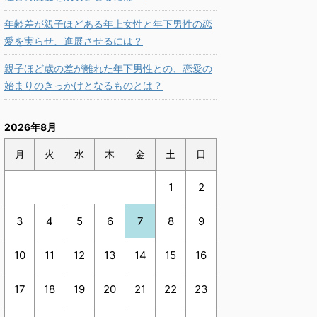
年齢差が親子ほどある年上女性と年下男性の恋
愛を実らせ、進展させるには？
親子ほど歳の差が離れた年下男性との、恋愛の
始まりのきっかけとなるものとは？
2026年8月
月
火
水
木
金
土
日
1
2
3
4
5
6
7
8
9
10
11
12
13
14
15
16
17
18
19
20
21
22
23