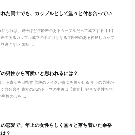
離れた同士でも、カップルとして堂々と付き合ってい
うになれば、親子ほど年齢差のあるカップルだって成立する【手】
齢差のあるカップル成立の手助けとなる年齢差のある仲良しカップ
逃さない 気持 ...
下の男性から可愛いと思われるには？
奪える貴女を目指す 普段のメイクが貴女を輝かせる 年下の男性か
く自分磨き 貴女の恋のドラマの主役は【貴女】 好きな男性を想
男性の心を ...
との恋愛で、年上の女性らしく堂々と落ち着いた余裕
には？