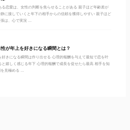
ある恋愛は、女性の判断を焦らせることがある 親子ほど年齢差が
静に接していくと年下の相手からの信頼を獲得しやすい 親子ほど
は、心で実況 ...
男性が年上を好きになる瞬間とは？
を好きになる瞬間は作り出せる 心理的報酬を与えて最短で恋を叶
ると嬉しく感じる年下 心理的報酬で成長を促せたら最高 相手を知
見極める ...