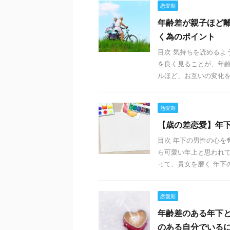
恋愛期
年齢差が親子ほど
く為のポイント
目次 気持ちを読めるよ
を良く見ることが、年
ルほど、お互いの変化を見
熱愛期
【歳の差恋愛】年
目次 年下の男性の心を
ら可愛い年上と思われて
って、貴女を磨く 年下の
恋愛期
年齢差のある年下
のある自分でいる