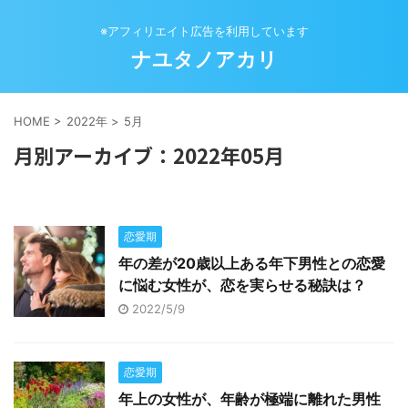
※アフィリエイト広告を利用しています
ナユタノアカリ
HOME
>
2022年
>
5月
月別アーカイブ：2022年05月
恋愛期
年の差が20歳以上ある年下男性との恋愛
に悩む女性が、恋を実らせる秘訣は？
2022/5/9
恋愛期
年上の女性が、年齢が極端に離れた男性