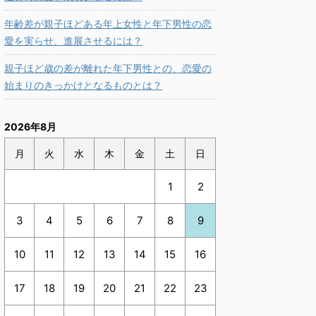
年齢差が親子ほどある年上女性と年下男性の恋
愛を実らせ、進展させるには？
親子ほど歳の差が離れた年下男性との、恋愛の
始まりのきっかけとなるものとは？
2026年8月
月
火
水
木
金
土
日
1
2
3
4
5
6
7
8
9
10
11
12
13
14
15
16
17
18
19
20
21
22
23