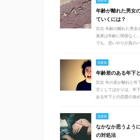
熱愛期
年齢が離れた男女
ていくには？
目次 年齢の離れた男女
進展は年齢に関係なく
でも、思いやりが真のパー
熱愛期
年齢差のある年下
目次 年の差が離れた年
尽くしてばかりは、年下
ある年下との恋愛の進め方
恋愛期
なかなか思うよう
の対処法