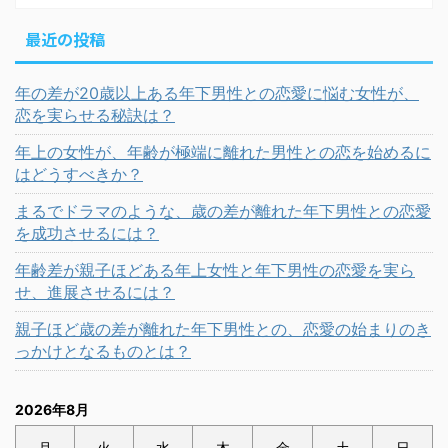
最近の投稿
年の差が20歳以上ある年下男性との恋愛に悩む女性が、
恋を実らせる秘訣は？
年上の女性が、年齢が極端に離れた男性との恋を始めるに
はどうすべきか？
まるでドラマのような、歳の差が離れた年下男性との恋愛
を成功させるには？
年齢差が親子ほどある年上女性と年下男性の恋愛を実ら
せ、進展させるには？
親子ほど歳の差が離れた年下男性との、恋愛の始まりのき
っかけとなるものとは？
2026年8月
月
火
水
木
金
土
日