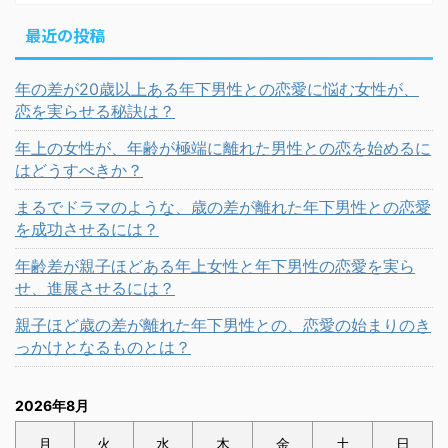
最近の投稿
年の差が20歳以上ある年下男性との恋愛に悩む女性が、
恋を実らせる秘訣は？
年上の女性が、年齢が極端に離れた男性との恋を始めるに
はどうすべきか？
まるでドラマのような、歳の差が離れた年下男性との恋愛
を成功させるには？
年齢差が親子ほどある年上女性と年下男性の恋愛を実ら
せ、進展させるには？
親子ほど歳の差が離れた年下男性との、恋愛の始まりのき
っかけとなるものとは？
2026年8月
月
火
水
木
金
土
日