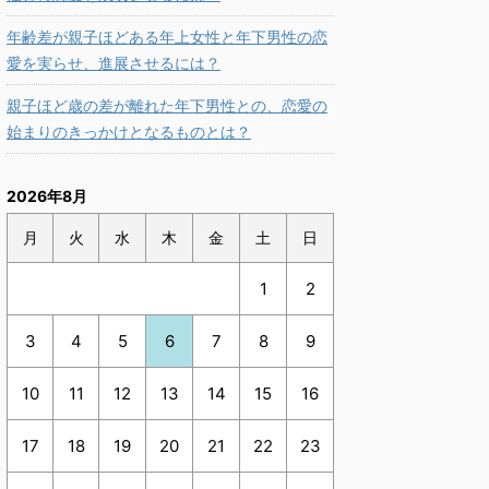
年齢差が親子ほどある年上女性と年下男性の恋
愛を実らせ、進展させるには？
親子ほど歳の差が離れた年下男性との、恋愛の
始まりのきっかけとなるものとは？
2026年8月
月
火
水
木
金
土
日
1
2
3
4
5
6
7
8
9
10
11
12
13
14
15
16
17
18
19
20
21
22
23