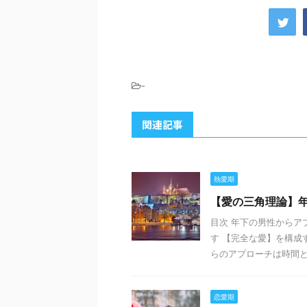
-
関連記事
熱愛期
【愛の三角理論】
目次 年下の男性からア
す 【完全な愛】を構成
らのアプローチは時間と共
恋愛期