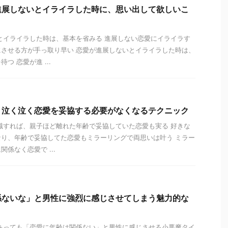
進展しないとイライラした時に、思い出して欲しいこ
とイライラした時は、基本を省みる 進展しない恋愛にイライラす
させる方が手っ取り早い 恋愛が進展しないとイライラした時は、
つ 恋愛が進 ...
、泣く泣く恋愛を妥協する必要がなくなるテクニック
識すれば、親子ほど離れた年齢で妥協していた恋愛も実る 好きな
り、年齢で妥協してた恋愛もミラーリングで両思いは叶う ミラー
係なく恋愛で ...
係ないな」と男性に強烈に感じさせてしまう魅力的な
あっても「恋愛に年齢は関係ない」と男性に感じさせる小悪魔タイ