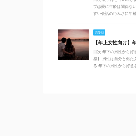
プ恋愛に年齢は関係な
すい会話の巧みさに年齢は
恋愛期
【年上女性向け】
目次 年下の男性から好
感】 男性は自分と似た
る 年下の男性から好意を