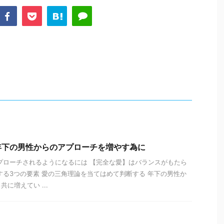
年下の男性からのアプローチを増やす為に
プローチされるようになるには 【完全な愛】はバランスがもたら
する3つの要素 愛の三角理論を当てはめて判断する 年下の男性か
に増えてい ...