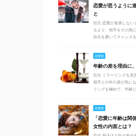
恋愛が思うように
と
目次 恋愛が進展しない
るより、相手をその気に
自分を磨いてチャンスを待
恋愛期
年齢の差を理由に
目次 ミラーリングを意
相手との年の差が気にな
リングを極めて、年齢に関
恋愛期
「恋愛に年齢は関
女性の内面とは？
目次 親子ほど年の差が