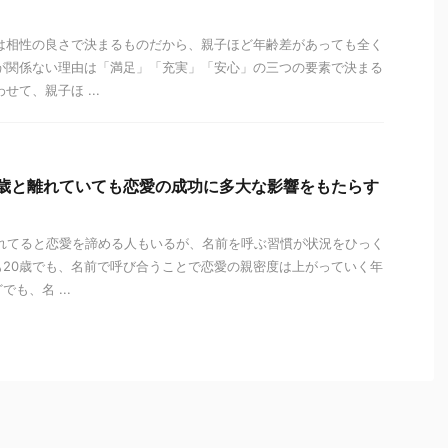
は相性の良さで決まるものだから、親子ほど年齢差があっても全く
が関係ない理由は「満足」「充実」「安心」の三つの要素で決まる
せて、親子ほ ...
0歳と離れていても恋愛の成功に多大な影響をもたらす
離れてると恋愛を諦める人もいるが、名前を呼ぶ習慣が状況をひっく
も20歳でも、名前で呼び合うことで恋愛の親密度は上がっていく年
も、名 ...