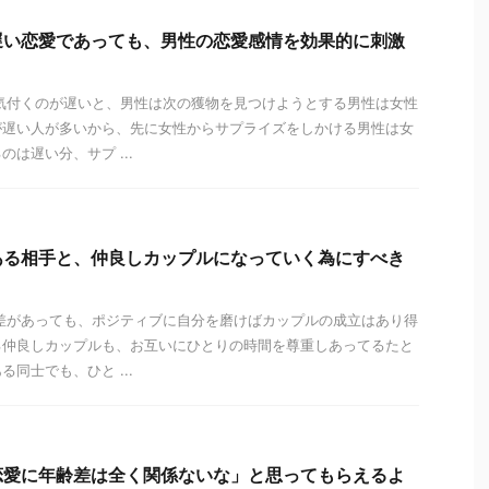
遅い恋愛であっても、男性の恋愛感情を効果的に刺激
気付くのが遅いと、男性は次の獲物を見つけようとする男性は女性
が遅い人が多いから、先に女性からサプライズをしかける男性は女
は遅い分、サプ ...
ある相手と、仲良しカップルになっていく為にすべき
差があっても、ポジティブに自分を磨けばカップルの成立はあり得
る仲良しカップルも、お互いにひとりの時間を尊重しあってるたと
同士でも、ひと ...
恋愛に年齢差は全く関係ないな」と思ってもらえるよ