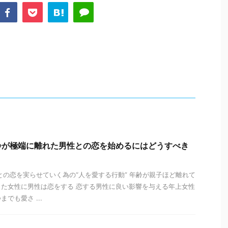
齢が極端に離れた男性との恋を始めるにはどうすべき
との恋を実らせていく為の“人を愛する行動” 年齢が親子ほど離れて
た女性に男性は恋をする 恋する男性に良い影響を与える年上女性
でも愛さ ...