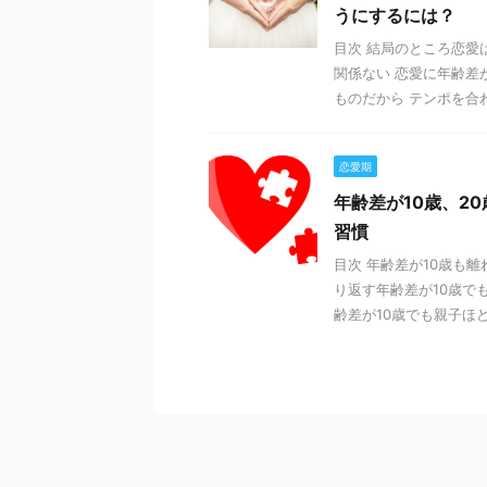
うにするには？
目次 結局のところ恋愛
関係ない 恋愛に年齢差
ものだから テンポを合わ
恋愛期
年齢差が10歳、2
習慣
目次 年齢差が10歳も
り返す年齢差が10歳で
齢差が10歳でも親子ほどで