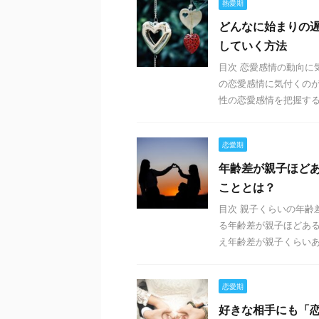
熱愛期
どんなに始まりの
していく方法
目次 恋愛感情の動向に
の恋愛感情に気付くの
性の恋愛感情を把握するの
恋愛期
年齢差が親子ほど
こととは？
目次 親子くらいの年齢
る年齢差が親子ほどあ
え年齢差が親子くらいある
恋愛期
好きな相手にも「